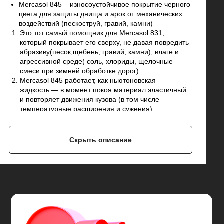
Mercasol 845 – износоустойчивое покрытие черного
цвета для защиты днища и арок от механических
воздействий (пескоструй, гравий, камни)
Это тот самый помощник для Mercasol 831,
который покрывает его сверху, не давая повредить
абразиву(песок,щебень, гравий, камни), влаге и
агрессивной среде( соль, хлориды, щелочные
смеси при зимней обработке дорог).
Mercasol 845 работает, как ньютоновская
жидкость — в момент покоя материал эластичный
и повторяет движения кузова (в том числе
температурные расширения и сужения),
а в момент удара (например, когда попал камень)
становится упругим.
Имеет свойство самовосстановления, то есть
Скрыть описание
затягивает небольшие царапины, не дожидаясь
пока их обнаружат.
Материал зимой не трескается, летом не течет.
Работает при температурах -40°C...+110°C.
Если вы хотите не хотите беспокоится, что со
временем от агрессивной среды и механических
повреждений Mercasol 831 повредится (песок,
гравий, мелкие камни – царапают защитное
покрытие Mercasol 831, открывая металл.) и