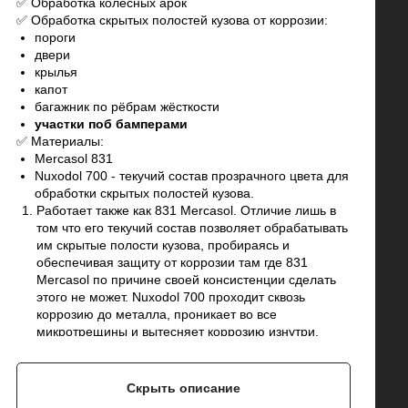
✅ Обработка колесных арок
✅ Обработка скрытых полостей кузова от коррозии:
пороги
двери
крылья
капот
багажник по рёбрам жёсткости
участки поб бамперами
✅ Материалы:
Mercasol 831
Nuxodol 700 - текучий состав прозрачного цвета для
обработки скрытых полостей кузова.
Работает также как 831 Mercasol. Отличие лишь в
том что его текучий состав позволяет обрабатывать
им скрытые полости кузова, пробираясь и
обеспечивая защиту от коррозии там где 831
Mercasol по причине своей консистенции сделать
этого не может. Nuxodol 700 проходит сквозь
коррозию до металла, проникает во все
микротрещины и вытесняет коррозию изнутри,
делая ее неактивной.
Если коррозии нет, то материал благодаря высокой
адгезии образует непроницаемую эластичную
Скрыть описание
пленку, которая препятствует возникновению новой