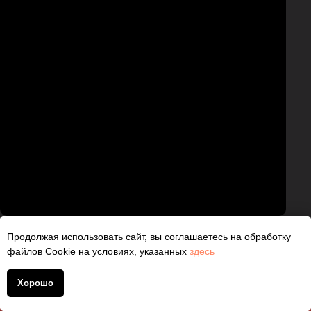
Продолжая использовать сайт, вы соглашаетесь на обработку
файлов Cookie на условиях, указанных
здесь
ДОПОЛНИТЕЛЬНЫЕ УСЛУГИ
Хорошо
ПО
ЗАЩИТЕ АВТОМОБИЛЯ:
+7 (930) 830 1401