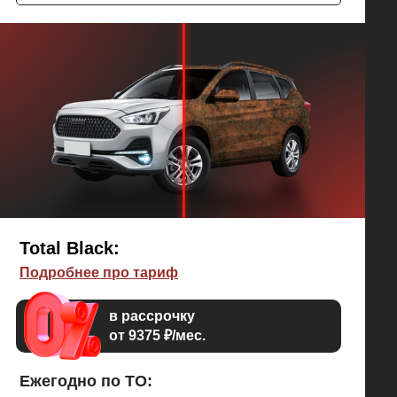
ржавчины.
Материал зимой не трескается, летом не течет.
Работает при температурах -40°C...+110°C.
Если по мимо днища и колесных арок вам нужна
еще и защита кузова от коррозии (пороги, двери,
крылья, капот, багажник по рёбрам жёсткости), то
Nuxodol 700 - это то, что вам нужно.
Total Black:
Подробнее про тариф
в рассрочку
от 9375 ₽/мес.
Ежегодно по ТО: