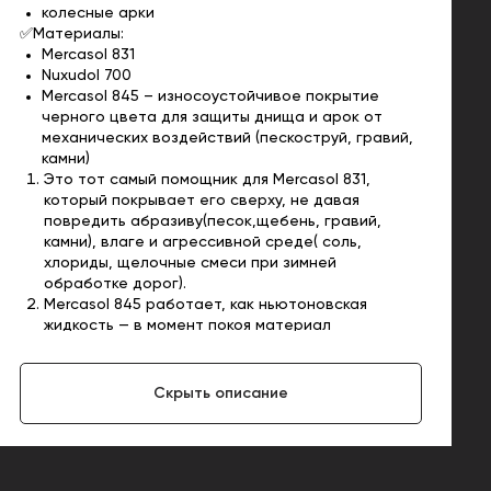
колесные арки
✅Материалы:
Mercasol 831
Nuxudol 700
Mercasol 845 – износоустойчивое покрытие
черного цвета для защиты днища и арок от
механических воздействий (пескоструй, гравий,
камни)
Это тот самый помощник для Mercasol 831,
который покрывает его сверху, не давая
повредить абразиву(песок,щебень, гравий,
камни), влаге и агрессивной среде( соль,
хлориды, щелочные смеси при зимней
обработке дорог).
Mercasol 845 работает, как ньютоновская
жидкость — в момент покоя материал
эластичный и повторяет движения кузова (в том
числе температурные расширения и сужения),
а в момент удара (например, когда попал
Скрыть описание
камень) становится упругим.
Имеет свойство самовосстановления, то есть
затягивает небольшие царапины, не дожидаясь
пока их обнаружат.