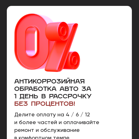
Материал зимой не трескается, летом не течет.
Работает при температурах -40°C...+110°C.
Если вы хотите не хотите беспокоится, что со
временем от агрессивной среды и
механических повреждений Mercasol 831
повредится (песок, гравий, мелкие камни –
царапают защитное покрытие Mercasol 831,
открывая металл.) и позволит развиваться
коррозии в местах повреждения, а также не
хотите обращаться к теме антикоррозионной
обработки 10 и более лет, то Mercasol 845 - это
то без чего вам не обойтись.
Антикоррозийная
обработка авто за
1 день в рассрочку
без процентов!
Делите оплату на 4 / 6 / 12
и более частей и оплачивайте
ремонт и обслуживание
в комфортном темпе.