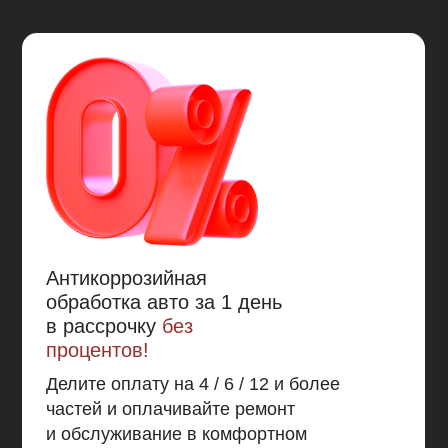
Если вы хотите не хотите беспокоится, что со
временем от агрессивной среды и механических
повреждений Mercasol 831 повредится (песок,
гравий, мелкие камни – царапают защитное
покрытие Mercasol 831, открывая металл.) и
позволит развиваться коррозии в местах
повреждения, а также не хотите обращаться к теме
антикоррозионной обработки 10 и более лет, то
Mercasol 845 - это то без чего вам не обойтись.
Антикоррозийная
обработка авто за 1 день
в рассрочку
без
процентов!
Делите оплату на 4 / 6 / 12 и более
частей и оплачивайте ремонт
и обслуживание в комфортном