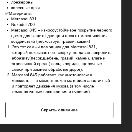
лонжероны
колесные арки
✅Материалы:
Mercasol 831
Nuxudol 700
Mercasol 845 – износоустойчивое покрытие черного
цвета для защиты днища и арок от механических
воздействий (пескоструй, гравий, камни)
Это тот самый помощник для Mercasol 831,
который покрывает его сверху, не давая повредить
абразиву(песок,щебень, гравий, камни), влаге и
агрессивной среде( соль, хлориды, щелочные
смеси при зимней обработке дорог).
Mercasol 845 работает, как ньютоновская
жидкость — в момент покоя материал эластичный
и повторяет движения кузова (в том числе
температурные расширения и сужения),
а в момент удара (например, когда попал камень)
становится упругим.
Имеет свойство самовосстановления, то есть
Скрыть описание
затягивает небольшие царапины, не дожидаясь
пока их обнаружат.
Материал зимой не трескается, летом не течет.
Работает при температурах -40°C...+110°C.