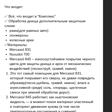
Что входит:
✅ Всё, что входит в "Комплекс"
✅ Обработка днища дополнительным защитным
слоем:
рама(для рамных авто)
лонжероны
колесные арки
✅Материалы:
Mercasol 831
Nuxudol 700
Mercasol 845 – износоустойчивое покрытие черного
цвета для защиты днища и арок от механических
воздействий (пескоструй, гравий, камни)
Это тот самый помощник для Mercasol 831,
который покрывает его сверху, не давая повредить
абразиву(песок,щебень, гравий, камни), влаге и
агрессивной среде( соль, хлориды, щелочные
смеси при зимней обработке дорог).
Mercasol 845 работает, как ньютоновская
жидкость — в момент покоя материал эластичный
и повторяет движения кузова (в том числе
температурные расширения и сужения),