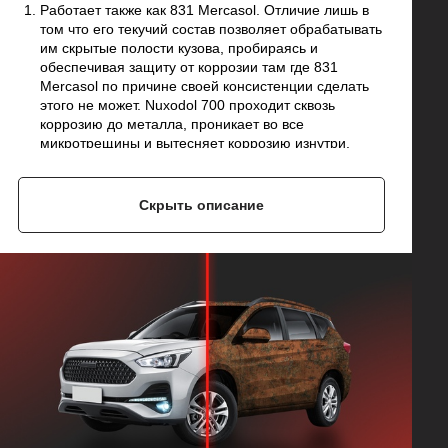
Работает также как 831 Mercasol. Отличие лишь в
том что его текучий состав позволяет обрабатывать
им скрытые полости кузова, пробираясь и
обеспечивая защиту от коррозии там где 831
Mercasol по причине своей консистенции сделать
этого не может. Nuxodol 700 проходит сквозь
коррозию до металла, проникает во все
микротрещины и вытесняет коррозию изнутри,
делая ее неактивной.
Если коррозии нет, то материал благодаря высокой
адгезии образует непроницаемую эластичную
Скрыть описание
пленку, которая препятствует возникновению новой
ржавчины.
Материал зимой не трескается, летом не течет.
Работает при температурах -40°C...+110°C.
Если по мимо днища и колесных арок вам нужна
еще и защита кузова от коррозии (пороги, двери,
крылья, капот, багажник по рёбрам жёсткости), то
Nuxodol 700 - это то, что вам нужно.