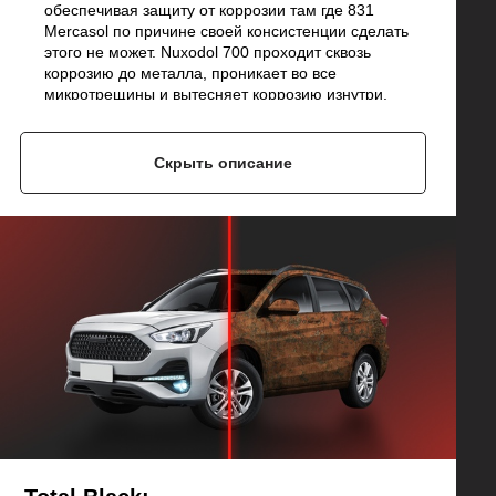
обеспечивая защиту от коррозии там где 831
Mercasol по причине своей консистенции сделать
этого не может. Nuxodol 700 проходит сквозь
коррозию до металла, проникает во все
микротрещины и вытесняет коррозию изнутри,
делая ее неактивной.
Если коррозии нет, то материал благодаря высокой
адгезии образует непроницаемую эластичную
Скрыть описание
пленку, которая препятствует возникновению новой
ржавчины.
Материал зимой не трескается, летом не течет.
Работает при температурах -40°C...+110°C.
Если по мимо днища и колесных арок вам нужна
еще и защита кузова от коррозии (пороги, двери,
крылья, капот, багажник по рёбрам жёсткости), то
Nuxodol 700 - это то, что вам нужно.