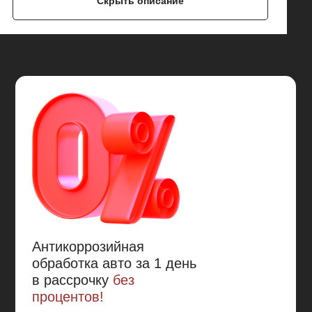
Скрыть описание
затягивает небольшие царапины, не дожидаясь
пока их обнаружат.
Материал зимой не трескается, летом не течет.
Работает при температурах -40°C...+110°C.
Если вы хотите не хотите беспокоится, что со
временем от агрессивной среды и механических
повреждений Mercasol 831 повредится (песок,
гравий, мелкие камни – царапают защитное
покрытие Mercasol 831, открывая металл.) и
позволит развиваться коррозии в местах
повреждения, а также не хотите обращаться к теме
антикоррозионной обработки 10 и более лет, то
Mercasol 845 - это то без чего вам не обойтись.
Антикоррозийная
обработка авто за 1 день
в рассрочку
без
процентов!