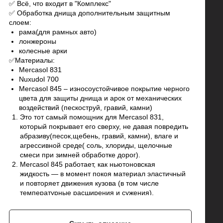
✅ Всё, что входит в "Комплекс"
✅ Обработка днища дополнительным защитным
слоем:
рама(для рамных авто)
лонжероны
колесные арки
✅Материалы:
Mercasol 831
Nuxudol 700
Mercasol 845 – износоустойчивое покрытие черного
цвета для защиты днища и арок от механических
воздействий (пескоструй, гравий, камни)
Это тот самый помощник для Mercasol 831,
который покрывает его сверху, не давая повредить
абразиву(песок,щебень, гравий, камни), влаге и
агрессивной среде( соль, хлориды, щелочные
смеси при зимней обработке дорог).
Mercasol 845 работает, как ньютоновская
жидкость — в момент покоя материал эластичный
и повторяет движения кузова (в том числе
температурные расширения и сужения),
а в момент удара (например, когда попал камень)
становится упругим.
Имеет свойство самовосстановления, то есть