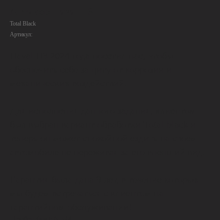
Антикор Haval H3
Total Black
Артикул:
Haval H3 2024 года посетил нас, чтобы
обеспечить себе защиту от коррозии и
механических воздействий.
Для исполнения данного задания, клиентом
был выбран вариант обработки Total black и
теперь он может спокойной ездить на своем
автомобиле не переживая за его внешний вид.
Гарантия была дана 9 лет, в течение которых
мы будем встречаться с клиентом на
гарантийном обслуживании!
Пробег (км): 6 524