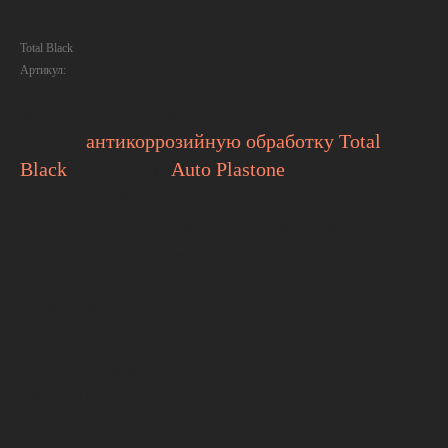
Антикор Honda Pilot
Total Black
Артикул:
Выполнили Антикор Honda Pilot. Клиент
выбрал
антикоррозийную обработку Total
Black
+ антишум
Auto Plastone
. Антикор
поможет избежать появления новой ржавчины,
гарантирует долговечность и безупречный
внешний вид автомобиля.
Пробег (км): 206 013
Год выпуска: 2013
Срок обработки: 1 день
Гарантия на работы: 5 лет
Марка авто: Honda