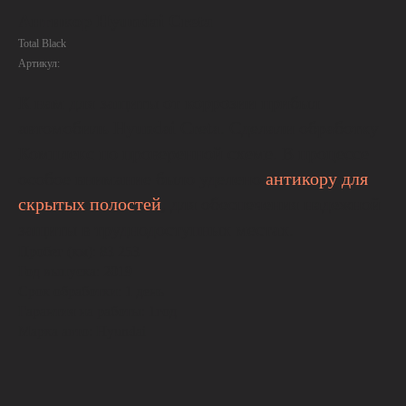
Антикор Hyundai Creta
Total Black
Артикул:
К нам для защиты от коррозии прибыл
автомобиль Hyundai Creta. Сделали обработку
Комплекс по проверенной схеме. В процессе
особое внимание было уделено
антикору для
скрытых полостей
, для обеспечения надежной
защиты в труднодоступных местах.
Пробег (км): 83 253
Год выпуска: 2019
Срок обработки: 1 день
Гарантия на работы: 1год
Марка авто: Hyundai