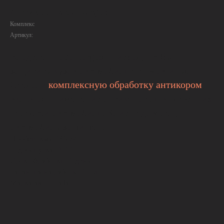
Антикор Lada Largus
Комплекс
Артикул:
Владелец Lada Largus приехал, чтобы
защитить кузов автомобиля от ржавчины.
Сделали
комплексную обработку антикором
,
включая применение антикора для внутренних
полостей автомобиля. Клиент доволен,
автомобиль защищен!
Пробег (км): 236 745
Год выпуска: 2012
Срок обработки: 1 день
Гарантия на работы: 1год
Марка авто: Lada