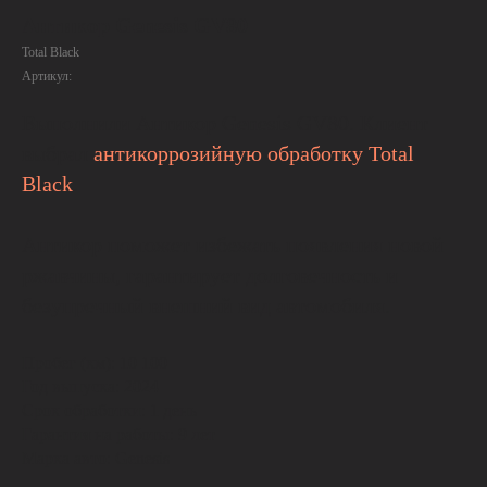
Антикор Genesis GV80
Total Black
Артикул:
Выполнили Антикор Genesis GV80. Клиент
выбрал
антикоррозийную обработку Total
Black
.
Антикор поможет избежать появления новой
ржавчины, гарантирует долговечность и
безупречный внешний вид автомобиля.
Пробег (км): 10 100
Год выпуска: 2024
Срок обработки: 1 день
Гарантия на работы: 9 лет
Марка авто: Genesis