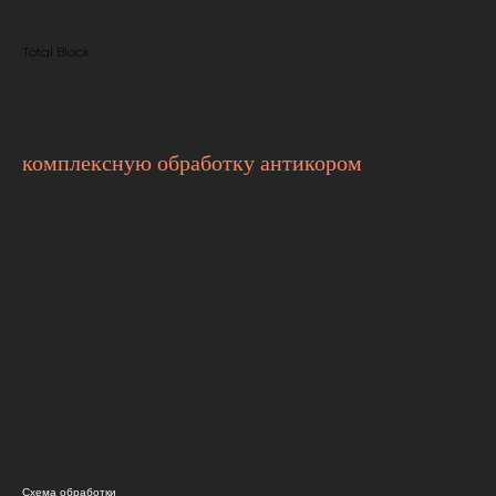
Антикор DATSUN on-DO
Total Black
К нам для защиты от коррозии прибыл
автомобиль DATSUN on-DO. Сделали
комплексную обработку антикором
включая
применение антикора для внутренних
полостей автомобиля. Годы берут свое, за 8 лет
эксплуатации кузов изрядно пострадал.
Клиент правильно сделал, что обратился к нам.
Пробег (км): 58 968
Год выпуска: 2017
Срок обработки: 1 день
Гарантия на работы: 1год
Марка авто: Datsun
Схема обработки