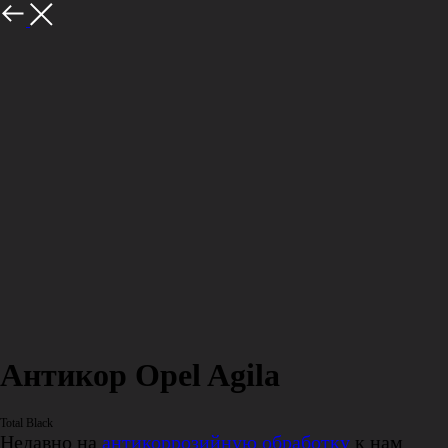
Назад
Антикор Opel Agila
Total Black
Недавно на
антикоррозийную обработку
к нам