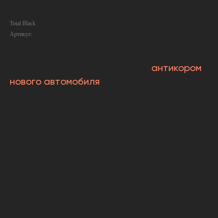
Антикор Belgee X50
Total Black
Артикул:
К нам для защиты автомобиля приехал
новый Belgee X50. Обработка
антикором
нового автомобиля
- самое верное
решение, так он сможет радовать вас
долгие годы. Клиент выбрал обработку
Комплекс. После подготовительных работ
выполнили обработку шведскими
материалами.
Пробег (км): 710
Год выпуска: 2025
Срок обработки: 1 день
Гарантия на работы: 1 год
Марка авто: Belgee