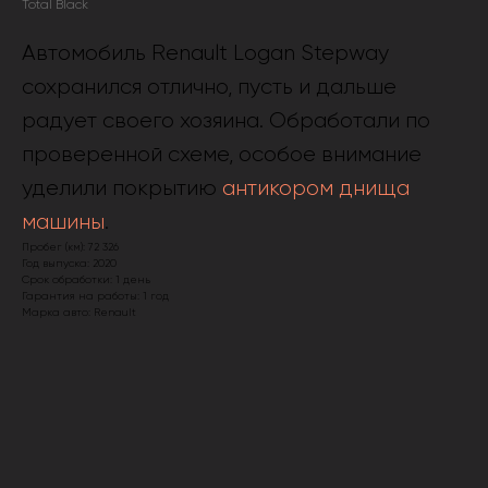
Total Black
Автомобиль Renault Logan Stepway
сохранился отлично, пусть и дальше
радует своего хозяина. Обработали по
проверенной схеме, особое внимание
уделили покрытию
антикором днища
машины
.
Пробег (км): 72 326
Год выпуска: 2020
Срок обработки: 1 день
Гарантия на работы: 1 год
Марка авто: Renault