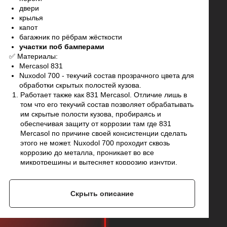
двери
крылья
капот
багажник по рёбрам жёсткости
участки поб бамперами
✅ Материалы:
Mercasol 831
Nuxodol 700 - текучий состав прозрачного цвета для
обработки скрытых полостей кузова.
Работает также как 831 Mercasol. Отличие лишь в
том что его текучий состав позволяет обрабатывать
им скрытые полости кузова, пробираясь и
обеспечивая защиту от коррозии там где 831
Mercasol по причине своей консистенции сделать
этого не может. Nuxodol 700 проходит сквозь
коррозию до металла, проникает во все
микротрещины и вытесняет коррозию изнутри,
делая ее неактивной.
Если коррозии нет, то материал благодаря высокой
адгезии образует непроницаемую эластичную
Скрыть описание
пленку, которая препятствует возникновению новой
ржавчины.
Материал зимой не трескается, летом не течет.