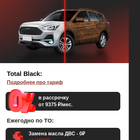
Работает при температурах -40°C...+110°C.
Если по мимо днища и колесных арок вам нужна
еще и защита кузова от коррозии (пороги, двери,
крылья, капот, багажник по рёбрам жёсткости), то
Nuxodol 700 - это то, что вам нужно.
Total Black:
Подробнее про тариф
в рассрочку
от 9375 ₽/мес.
Ежегодно по ТО:
Замена масла ДВС - 0₽