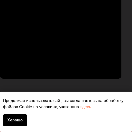
ДОПОЛНИТЕЛЬНЫЕ УСЛУГИ
Продолжая использовать сайт, вы соглашаетесь на обработку
файлов Cookie на условиях, указанных
здесь
ПО
ЗАЩИТЕ АВТОМОБИЛЯ:
Хорошо
+7 (930) 830 1401