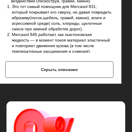
воздействий (пескоструй, гравий, камни)
Это тот самый помощник для Mercasol 831,
который покрывает его сверху, не давая повредить
абразиву(песок,щебень, гравий, камни), влаге и
агрессивной среде( соль, хлориды, щелочные
смеси при зимней обработке дорог).
Mercasol 845 работает, как ньютоновская
жидкость — в момент покоя материал эластичный
и повторяет движения кузова (в том числе
температурные расширения и сужения),
а в момент удара (например, когда попал камень)
становится упругим.
Имеет свойство самовосстановления, то есть
Скрыть описание
затягивает небольшие царапины, не дожидаясь
пока их обнаружат.
Материал зимой не трескается, летом не течет.
Работает при температурах -40°C...+110°C.
Если вы хотите не хотите беспокоится, что со
временем от агрессивной среды и механических
повреждений Mercasol 831 повредится (песок,
гравий, мелкие камни – царапают защитное
покрытие Mercasol 831, открывая металл.) и
позволит развиваться коррозии в местах
повреждения, а также не хотите обращаться к теме