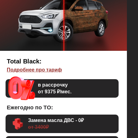
еще и защита кузова от коррозии (пороги, двери,
крылья, капот, багажник по рёбрам жёсткости), то
Nuxodol 700 - это то, что вам нужно.
Total Black:
Подробнее про тариф
в рассрочку
от 9375 ₽/мес.
Ежегодно по ТО:
Замена масла ДВС - 0₽
от 3400₽