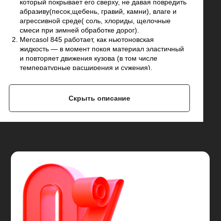
который покрывает его сверху, не давая повредить
абразиву(песок,щебень, гравий, камни), влаге и
агрессивной среде( соль, хлориды, щелочные
смеси при зимней обработке дорог).
Mercasol 845 работает, как ньютоновская
жидкость — в момент покоя материал эластичный
и повторяет движения кузова (в том числе
температурные расширения и сужения),
а в момент удара (например, когда попал камень)
становится упругим.
Имеет свойство самовосстановления, то есть
Скрыть описание
затягивает небольшие царапины, не дожидаясь
пока их обнаружат.
Материал зимой не трескается, летом не течет.
Работает при температурах -40°C...+110°C.
Если вы хотите не хотите беспокоится, что со
временем от агрессивной среды и механических
повреждений Mercasol 831 повредится (песок,
гравий, мелкие камни – царапают защитное
покрытие Mercasol 831, открывая металл.) и
позволит развиваться коррозии в местах
повреждения, а также не хотите обращаться к теме
антикоррозионной обработки 10 и более лет, то
Mercasol 845 - это то без чего вам не обойтись.