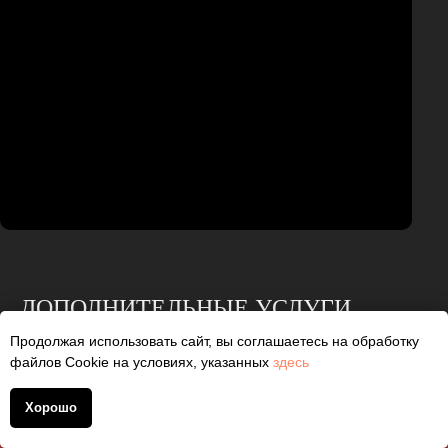
ДОПОЛНИТЕЛЬНЫЕ УСЛУГИ
ПО
ЗАЩИТЕ АВТОМОБИЛЯ:
Продолжая использовать сайт, вы соглашаетесь на обработку
файлов Cookie на условиях, указанных
здесь
Хорошо
+7 (930) 830 1401