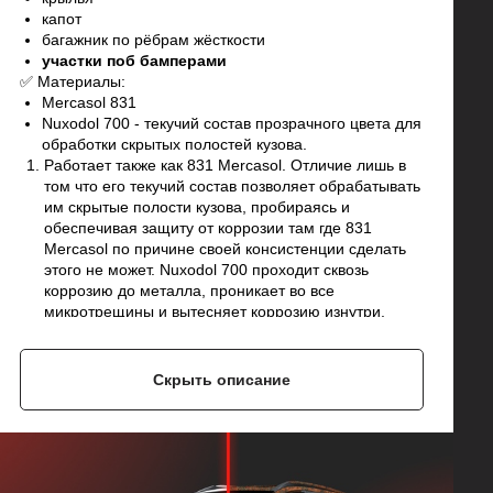
капот
багажник по рёбрам жёсткости
участки поб бамперами
✅ Материалы:
Mercasol 831
Nuxodol 700 - текучий состав прозрачного цвета для
обработки скрытых полостей кузова.
Работает также как 831 Mercasol. Отличие лишь в
том что его текучий состав позволяет обрабатывать
им скрытые полости кузова, пробираясь и
обеспечивая защиту от коррозии там где 831
Mercasol по причине своей консистенции сделать
этого не может. Nuxodol 700 проходит сквозь
коррозию до металла, проникает во все
микротрещины и вытесняет коррозию изнутри,
делая ее неактивной.
Если коррозии нет, то материал благодаря высокой
адгезии образует непроницаемую эластичную
Скрыть описание
пленку, которая препятствует возникновению новой
ржавчины.
Материал зимой не трескается, летом не течет.
Работает при температурах -40°C...+110°C.
Если по мимо днища и колесных арок вам нужна