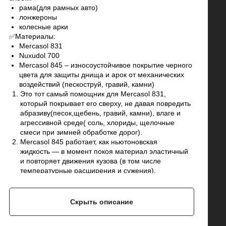
рама(для рамных авто)
лонжероны
колесные арки
✅Материалы:
Mercasol 831
Nuxudol 700
Mercasol 845 – износоустойчивое покрытие черного
цвета для защиты днища и арок от механических
воздействий (пескоструй, гравий, камни)
Это тот самый помощник для Mercasol 831,
который покрывает его сверху, не давая повредить
абразиву(песок,щебень, гравий, камни), влаге и
агрессивной среде( соль, хлориды, щелочные
смеси при зимней обработке дорог).
Mercasol 845 работает, как ньютоновская
жидкость — в момент покоя материал эластичный
и повторяет движения кузова (в том числе
температурные расширения и сужения),
а в момент удара (например, когда попал камень)
становится упругим.
Имеет свойство самовосстановления, то есть
Скрыть описание
затягивает небольшие царапины, не дожидаясь
пока их обнаружат.