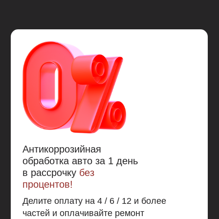
Материал зимой не трескается, летом не течет.
Работает при температурах -40°C...+110°C.
Если вы хотите не хотите беспокоится, что со
временем от агрессивной среды и механических
повреждений Mercasol 831 повредится (песок,
гравий, мелкие камни – царапают защитное
покрытие Mercasol 831, открывая металл.) и
позволит развиваться коррозии в местах
повреждения, а также не хотите обращаться к теме
антикоррозионной обработки 10 и более лет, то
Mercasol 845 - это то без чего вам не обойтись.
Антикоррозийная
обработка авто за 1 день
в рассрочку
без
процентов!
Делите оплату на 4 / 6 / 12 и более
частей и оплачивайте ремонт