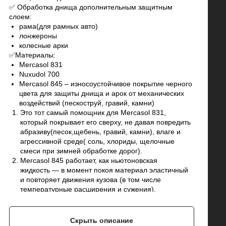
✅ Обработка днища дополнительным защитным
слоем:
рама(для рамных авто)
лонжероны
колесные арки
✅Материалы:
Mercasol 831
Nuxudol 700
Mercasol 845 – износоустойчивое покрытие черного
цвета для защиты днища и арок от механических
воздействий (пескоструй, гравий, камни)
Это тот самый помощник для Mercasol 831,
который покрывает его сверху, не давая повредить
абразиву(песок,щебень, гравий, камни), влаге и
агрессивной среде( соль, хлориды, щелочные
смеси при зимней обработке дорог).
Mercasol 845 работает, как ньютоновская
жидкость — в момент покоя материал эластичный
и повторяет движения кузова (в том числе
температурные расширения и сужения),
а в момент удара (например, когда попал камень)
становится упругим.
Имеет свойство самовосстановления, то есть
Скрыть описание