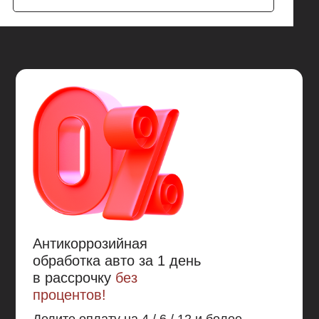
затягивает небольшие царапины, не дожидаясь
пока их обнаружат.
Материал зимой не трескается, летом не течет.
Работает при температурах -40°C...+110°C.
Если вы хотите не хотите беспокоится, что со
временем от агрессивной среды и механических
повреждений Mercasol 831 повредится (песок,
гравий, мелкие камни – царапают защитное
покрытие Mercasol 831, открывая металл.) и
позволит развиваться коррозии в местах
повреждения, а также не хотите обращаться к теме
антикоррозионной обработки 10 и более лет, то
Mercasol 845 - это то без чего вам не обойтись.
Антикоррозийная
обработка авто за 1 день
в рассрочку
без
процентов!
Делите оплату на 4 / 6 / 12 и более