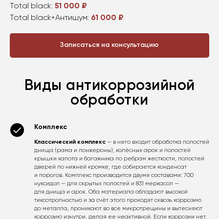
Total black:
51 000 ₽
Total black+Антишум:
61 000 ₽
Записаться на консультацию
Виды антикоррозийной
обработки
Комплекс
Классический комплекс
— в него входит обработка полостей
днища (рама и лонжероны), колёсных арок и полостей
крышки капота и багажника по ребрам жесткости, полостей
дверей по нижней кромке, где собирается конденсат
и порогов. Комплекс производится двумя составами: 700
нуксидол — для скрытых полостей и 831 меркасол —
для днища и арок. Оба материала обладают высокой
тиксотропностью и за счёт этого проходят сквозь коррозию
до металла, проникают во все микротрещины и вытесняют
коррозию изнутри, делая ее неактивной. Если коррозии нет,