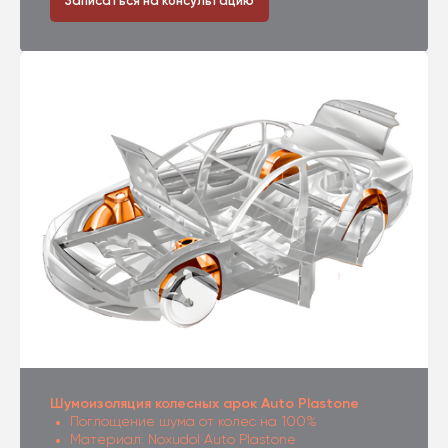
Записаться на консультацию
Шумоизоляция колесных арок Auto Plastone
Поглощение шума от колес на 100%
Материал: Noxudol Auto Plastone