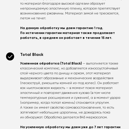
то материал благодаря высокой адгезии образует
непроницаемую эластичную пленку, которая препятствует
возникновению ржавчины. Материал зимой не трескается,
летом не течет.
На данную обработку мы даем гарантию 1 год.
По истечении гарантии материал также продолжает
работать, в среднем он работает в течение 15 лет.
Total Black
Усиленная обработка (Total Black)
— выполняется также
классический комплекс, но добавляется износоустойчивый
слой черного цвета по днищу и аркам, этот материал
выдерживает абразивные и механические воздействия
(пескоструй, рикошеты камней из-под колес). Он работает
как ньютоновская жидкость — в момент покоя материал
эластичный и повторяет движения кузова (в том числе
температурные расширения и сужения), а в момент удара
(например, когда попал камень) становится упругим.
А также он имеет свойство самовосстановления, то есть
затягивает небольшие царапины, не дожидаясь пока
их обнаружат. Обработка делается 845 меркасолом.
На усиленную обработку мы даем уже до 7 лет гарантии