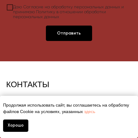
Даю
Согласие на обработку персональных данных
и
принимаю
Политику в отношении обработки
персональных данных
Отправить
КОНТАКТЫ
Продолжая использовать сайт, вы соглашаетесь на обработку
файлов Cookie на условиях, указанных
здесь
+7 (4922) 601-403
Хорошо
+7 (930) 830 1401
г. Владимир, ул. Ново-Ямская 79