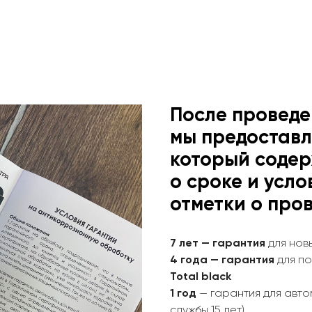
После проведе
мы предоставл
который соде
о сроке и усло
отметки о про
7 лет — гарантия
для нов
4 года — гарантия
для п
Total black
1 год
— гарантия для авт
службы 15 лет)