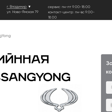
г. Владимир
▼
сервис: пн-пт 9:00-18:00
ул. Ново-Ямская 79
контакт-центр: пн-вс 9:00-
18:00
gYong
ийнная
З
к
SsangYong