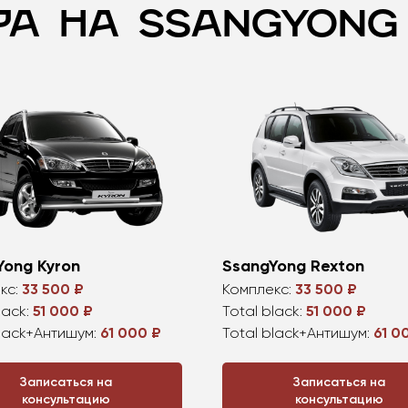
РА НА SSANGYONG
Yong Kyron
SsangYong
Rexton
кс:
33 500 ₽
Комплекс:
33 500 ₽
lack:
51 000 ₽
Total black:
51 000 ₽
black+Антишум:
61 000 ₽
Total black+Антишум:
61 0
Записаться на
Записаться на
консультацию
консультацию