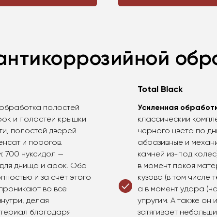
антикоррозийной обр
Total Black
 обработка полостей
Усиленная обработка
рок и полостей крышки
классический компле
ти, полостей дверей
черного цвета по дн
енсат и порогов.
абразивные и механи
: 700 нуксидол —
камней из-под колес
 для днища и арок. Оба
в момент покоя мате
ностью и за счёт этого
кузова (в том числе
 проникают во все
а в момент удара (н
нутри, делая
упругим. А также он
материал благодаря
затягивает небольши