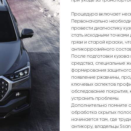
при уходе за транспорто
Процедура включает неск
Первоначально необходим
провести диагностику куз
стать исходными точками 
грязи и старой краски, 
антикоррозийного состав
После подготовки кузова
средства, специальные жи
формирования защитного 
появление ржавчины, прод
ключевых аспектов профи
обследование покрытия, 
устранить проблемы.
Дополнительно помните о
обработка скрытых полос
начинается там, где труд
антикору, владельцы Ssan