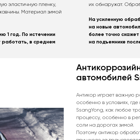
ую эластичную пленку,
их обнаружат. Обра
жавчины. Материал зимой
На усиленную обраб
на новые автомобил
ю 1 год. По истечении
более точно скажет
 работать, в среднем
на подъемнике после
Антикоррозий
автомобилей 
Антикор играет важную р
особенно в условиях, где
SsangYong, как любое тр
процессу, особенно в ре
соли на дорогах зимой.
Поэтому антикор обработ